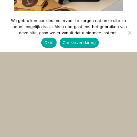
We gebruiken cookies om ervoor te zorgen dat onze site zo
soepel mogelijk draait. Als u doorgaat met het gebruiken van
OPENINGSTIJDEN
deze site, gaan we er vanuit dat u hiermee instemt.
PLUKTUIN EN TUINZAAK
Oké!
Cookieverklaring
Pluktuin en winkel geopend!
dinsdag t/m vrijdag
van 10:00 - 16:00 uur
Het laatste nieuws